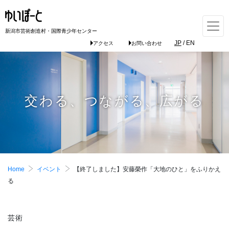
新潟市芸術創造村・国際青少年センター
JP
/
EN
アクセス
お問い合わせ
交わる、つながる、広がる
Home
イベント
【終了しました】安藤榮作「大地のひと」をふりかえ
る
芸術