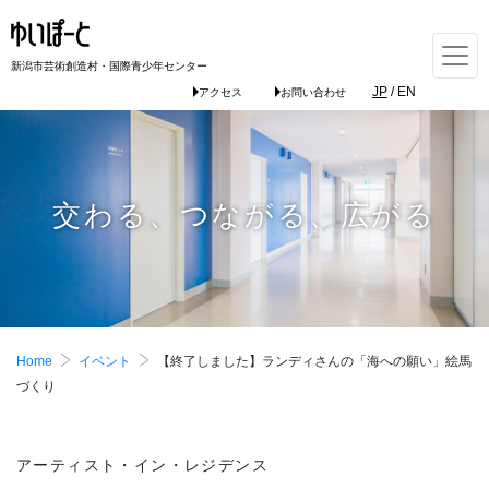
新潟市芸術創造村・国際青少年センター
JP
/
EN
アクセス
お問い合わせ
交わる、つながる、広がる
Home
イベント
【終了しました】ランディさんの「海への願い」絵馬
づくり
アーティスト・イン・レジデンス