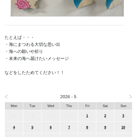
たとえば・・・
・海にまつわる大切な思い出
・海への願いや祈り
・未来の海へ届けたいメッセージ
などをしたためてください！！
2026 - 5
Mon
Tue
Wed
Thu
Fri
Sat
Sun
-
-
-
-
1
2
3
4
5
6
7
8
9
10