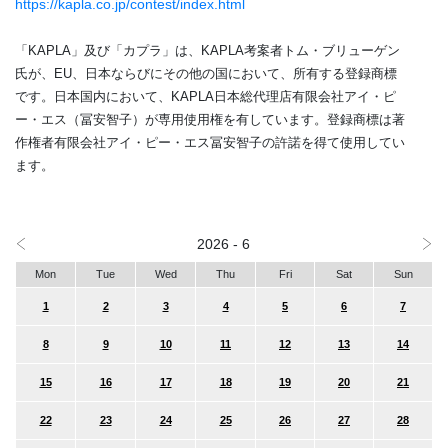
https://kapla.co.jp/contest/index.html
「KAPLA」及び「カプラ」は、KAPLA考案者トム・ブリューゲン
氏が、EU、日本ならびにその他の国において、所有する登録商標
です。日本国内において、KAPLA日本総代理店有限会社アイ・ピ
ー・エス（冨安智子）が専用使用権を有しています。登録商標は著
作権者有限会社アイ・ピー・エス冨安智子の許諾を得て使用してい
ます。
2026 - 6
Mon
Tue
Wed
Thu
Fri
Sat
Sun
1
2
3
4
5
6
7
8
9
10
11
12
13
14
15
16
17
18
19
20
21
22
23
24
25
26
27
28