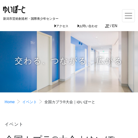
新潟市芸術創造村・国際青少年センター
JP
/
EN
アクセス
お問い合わせ
交わる、つながる、広がる
Home
イベント
全国カプラ®大会｜ゆいぽーと
イベント