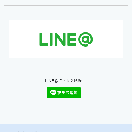
LINE@ID：iiq2166d