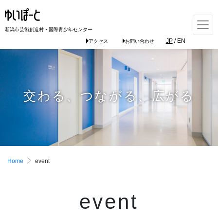
新潟市芸術創造村・国際青少年センター
JP
/
EN
アクセス
お問い合わせ
交わる、つながる、広がる
Home
event
event