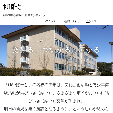
新潟市芸術創造村・国際青少年センター
JP
/
EN
アクセス
お問い合わせ
交わる、つながる、広がる
「ゆいぽーと」の名称の由来は、文化芸術活動と青少年体
験活動が結びつき（結い）、さまざまな市民がお互いに結
びつき（結い）交流が生まれ、
明日の新潟を築く施設となるように、という思いが込めら