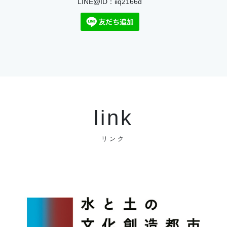
LINE@ID：iiq2166d
link
リンク